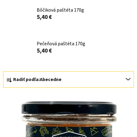
Bôčiková paštéta 170g
5,40 €
Pečeňová paštéta 170g
5,40 €
R
Radiť podľa:
Abecedne
a
d
V
e
ý
n
p
i
i
e
s
p