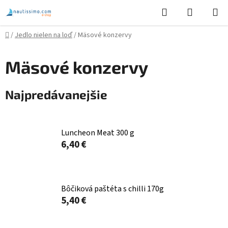
Prejsť
Hľadať
NÁKUP
na
KOŠÍK
obsah
Domov
/
Jedlo nielen na loď
/
Mäsové konzervy
Mäsové konzervy
Najpredávanejšie
Luncheon Meat 300 g
6,40 €
Bôčiková paštéta s chilli 170g
5,40 €