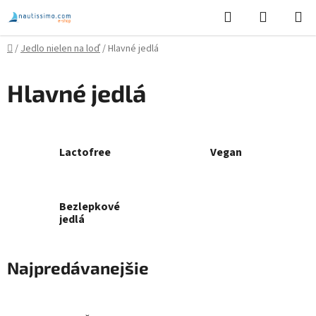
Prejsť
Hľadať
NÁKUP
na
KOŠÍK
obsah
Domov
/
Jedlo nielen na loď
/
Hlavné jedlá
Hlavné jedlá
Lactofree
Vegan
Bezlepkové
jedlá
Najpredávanejšie