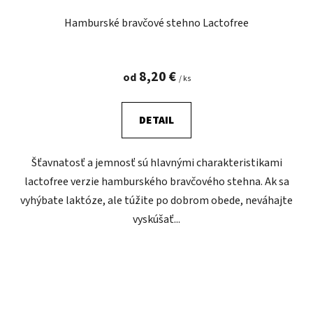
Hamburské bravčové stehno Lactofree
8,20 €
od
/ ks
DETAIL
Šťavnatosť a jemnosť sú hlavnými charakteristikami
lactofree verzie hamburského bravčového stehna. Ak sa
vyhýbate laktóze, ale túžite po dobrom obede, neváhajte
vyskúšať...