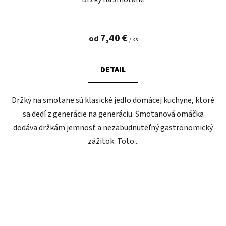
7,40 €
od
/ ks
DETAIL
Držky na smotane sú klasické jedlo domácej kuchyne, ktoré
sa dedí z generácie na generáciu. Smotanová omáčka
dodáva držkám jemnosť a nezabudnuteľný gastronomický
zážitok. Toto...