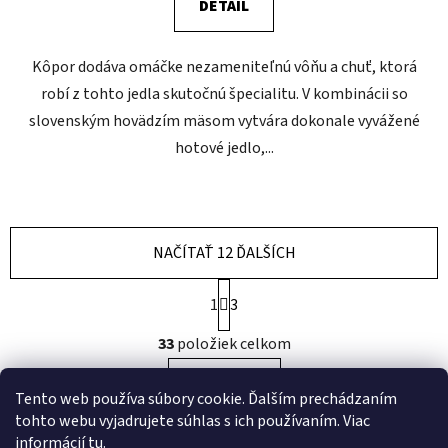
DETAIL
Kôpor dodáva omáčke nezameniteľnú vôňu a chuť, ktorá
robí z tohto jedla skutočnú špecialitu. V kombinácii so
slovenským hovädzím mäsom vytvára dokonale vyvážené
hotové jedlo,...
NAČÍTAŤ 12 ĎALŠÍCH
S
1
3
t
r
O
33
položiek celkom
á
v
n
l
k
HORE
á
Tento web používa súbory cookie. Ďalším prechádzaním
o
d
v
tohto webu vyjadrujete súhlas s ich používaním. Viac
a
a
informácií
tu
.