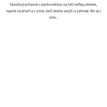
Fazuľový prívarok s karbonátkou sa teší veľkej obľube,
najmä na jeseň a v zime, keď skvele zasýti a zahreje. No aj v
lete...