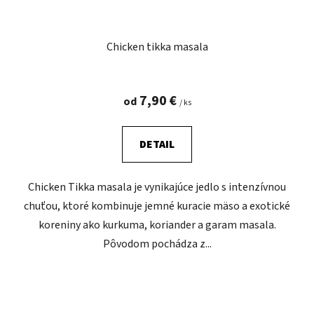
Chicken tikka masala
7,90 €
od
/ ks
DETAIL
Chicken Tikka masala je vynikajúce jedlo s intenzívnou
chuťou, ktoré kombinuje jemné kuracie mäso a exotické
koreniny ako kurkuma, koriander a garam masala.
Pôvodom pochádza z...