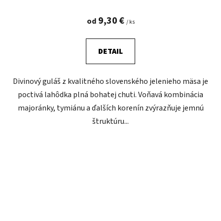
9,30 €
od
/ ks
DETAIL
Divinový guláš z kvalitného slovenského jelenieho mäsa je
poctivá lahôdka plná bohatej chuti. Voňavá kombinácia
majoránky, tymiánu a ďalších korenín zvýrazňuje jemnú
štruktúru...