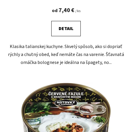
7,40 €
od
/ ks
DETAIL
Klasika talianskej kuchyne. Skvelý spôsob, ako si dopriať
rýchly a chutný obed, keď nemáte čas na varenie. Šťavnatá
omáčka bolognese je ideálna na špagety, no...