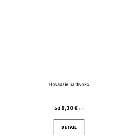
Hovädzie na divoko
8,10 €
od
/ ks
DETAIL