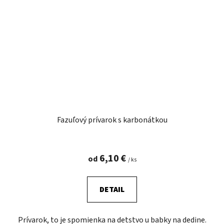
Fazuľový prívarok s karbonátkou
6,10 €
od
/ ks
DETAIL
Prívarok, to je spomienka na detstvo u babky na dedine.