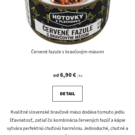
Červené fazule s bravčovým mäsom
6,90 €
od
/ ks
DETAIL
Kvalitné slovenské bravčové mäso dodáva tomuto jedlu
šťavnatosť, zatiaľ čo kombinácia červených fazúľ a kápie
vytvára perfektnú chuťovú harmóniu. Jednoduché, chutné a