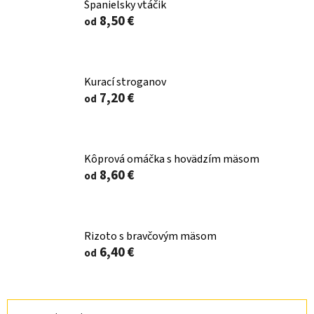
Španielsky vtáčik
8,50 €
od
Kurací stroganov
7,20 €
od
Kôprová omáčka s hovädzím mäsom
8,60 €
od
Rizoto s bravčovým mäsom
6,40 €
od
R