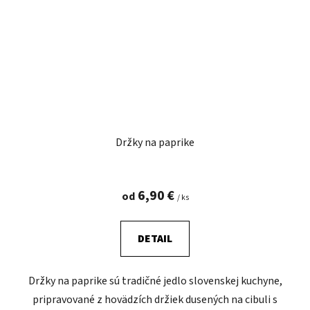
Držky na paprike
6,90 €
od
/ ks
DETAIL
Držky na paprike sú tradičné jedlo slovenskej kuchyne,
pripravované z hovädzích držiek dusených na cibuli s