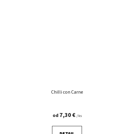
Chilli con Carne
7,30 €
od
/ ks
DETAIL