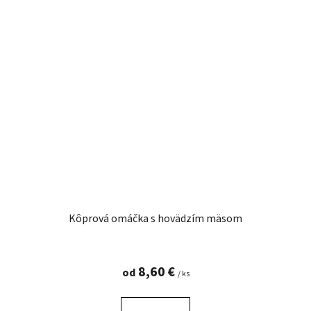
Kôprová omáčka s hovädzím mäsom
8,60 €
od
/ ks