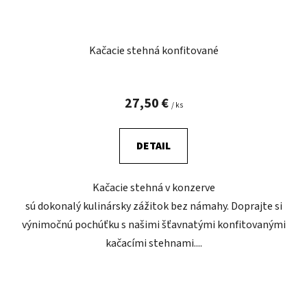
Kačacie stehná konfitované
27,50 €
/ ks
DETAIL
Kačacie stehná v konzerve
sú dokonalý kulinársky zážitok bez námahy. Doprajte si
výnimočnú pochúťku s našimi šťavnatými konfitovanými
kačacími stehnami....