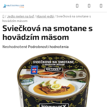
Prejsť
Hľadať
NÁKUP
na
KOŠÍK
obsah
Domov
/
Jedlo nielen na loď
/
Hlavné jedlá
/
Sviečková na smotane s
hovädzím mäsom
Sviečková na smotane s
hovädzím mäsom
Priemerné
Neohodnotené
Podrobnosti hodnotenia
hodnotenie
produktu
je
0,0
z
5
hviezdičiek.